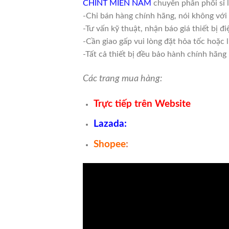
CHINT MIỀN NAM
chuyên phân phối sỉ 
-Chỉ bán hàng chính hãng, nói không vớ
-Tư vấn kỹ thuật, nhận báo giá thiết bị 
-Cần giao gấp vui lòng đặt hỏa tốc hoặc 
-Tất cả thiết bị đều bảo hành chính hãng
Các trang mua hàng:
Trực tiếp trên Website
Lazada
:
Shopee
: