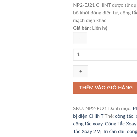
NP2-EJ21 CHINT được sử dụn
bộ khởi động điện từ, công tắc
mạch điện khác
Giá bán:
Liên hệ
Công
Tắc
Xoay
2
Vị
Trí
THÊM VÀO GIỎ HÀNG
Cần
Dài
Tự
SKU:
NP2-EJ21
Danh mục:
P
Giữ
bị điện CHINT
Thẻ:
công tắc
,
NP2-
công tắc xoay
,
Công Tắc Xoay 
EJ21
Tắc Xoay 2 Vị Trí cần dài
,
công
CHINT