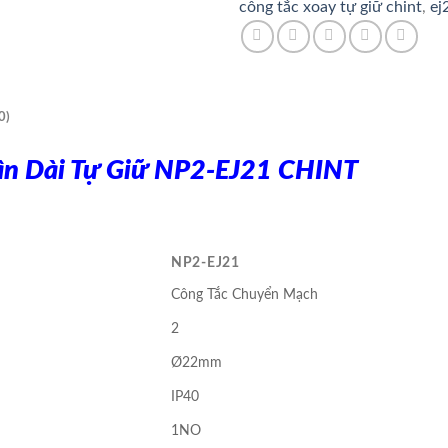
công tắc xoay tự giữ chint
,
ej
số
lượng
0)
Cần Dài Tự Giữ NP2-EJ21 CHINT
NP2-EJ21
Công Tắc Chuyển Mạch
2
Ø22mm
IP40
1NO