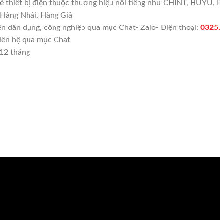
lẻ thiết bị điện thuộc thương hiệu nổi tiếng như CHINT, HUY
i Hàng Nhái, Hàng Giả
điện dân dụng, công nghiệp qua mục Chat- Zalo- Điện thoại:
0325
liên hệ qua mục Chat
 12 tháng