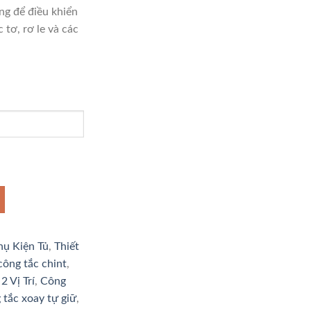
g để điều khiển
 tơ, rơ le và các
hụ Kiện Tủ
,
Thiết
công tắc chint
,
2 Vị Trí
,
Công
 tắc xoay tự giữ
,