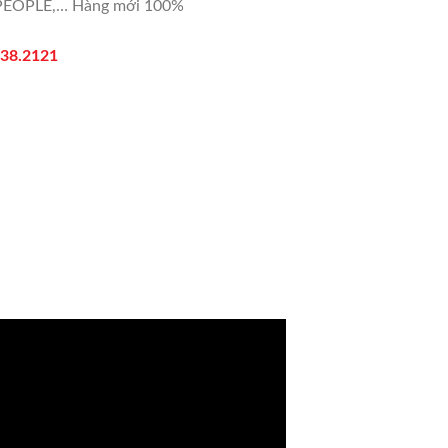
U, PEOPLE,… Hàng mới 100%
.38.2121