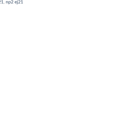
21
,
np2 ej21