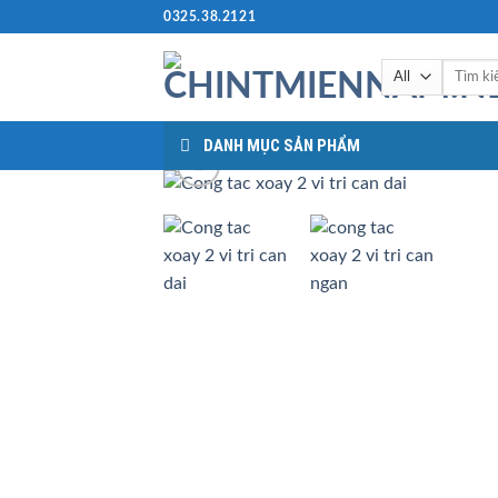
Skip
0325.38.2121
to
content
Tìm
kiếm:
DANH MỤC SẢN PHẨM