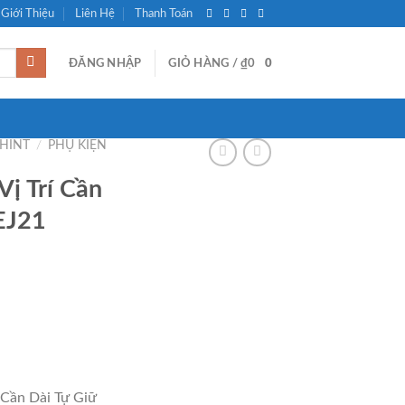
Giới Thiệu
Liên Hệ
Thanh Toán
ĐĂNG NHẬP
GIỎ HÀNG /
₫
0
0
CHINT
/
PHỤ KIỆN
Vị Trí Cần
EJ21
 Cần Dài Tự Giữ