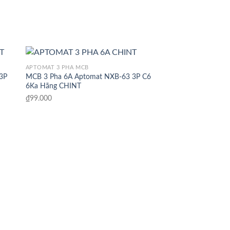
APTOMAT 3 PHA MCB
3P
MCB 3 Pha 6A Aptomat NXB-63 3P C6
6Ka Hãng CHINT
₫
99.000
APTOMAT 2 PHA MCB
MCB 2 Pha 32A Apt
C32 6Ka Hãng CHIN