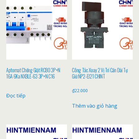
Aptomat Chống Giật RCBO 3P+N
Công Tắc Xoay 2 Vị Trí Cần Dài Tự
16A 6Ka NXBLE-63 3P+N C16
Giữ NP2-EJ21 CHINT
₫
22.000
Đọc tiếp
Thêm vào giỏ hàng