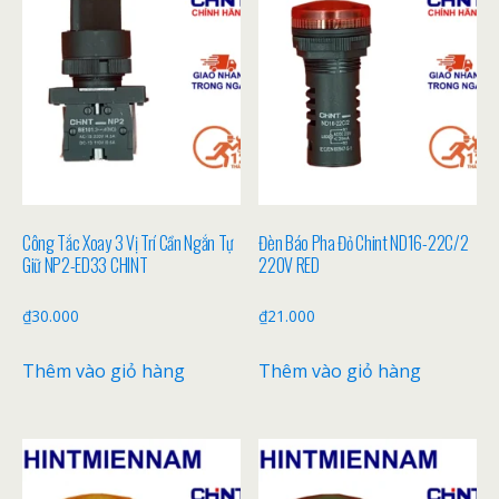
Công Tắc Xoay 3 Vị Trí Cần Ngắn Tự
Đèn Báo Pha Đỏ Chint ND16-22C/2
Giữ NP2-ED33 CHINT
220V RED
₫
30.000
₫
21.000
Thêm vào giỏ hàng
Thêm vào giỏ hàng