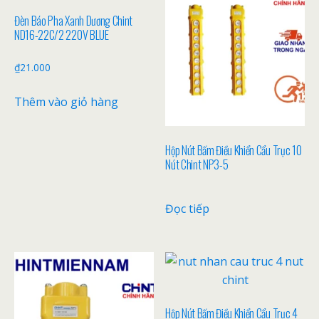
Đèn Báo Pha Xanh Dương Chint
ND16-22C/2 220V BLUE
₫
21.000
Thêm vào giỏ hàng
Hộp Nút Bấm Điều Khiển Cẩu Trục 10
Nút Chint NP3-5
Đọc tiếp
Hộp Nút Bấm Điều Khiển Cẩu Trục 4