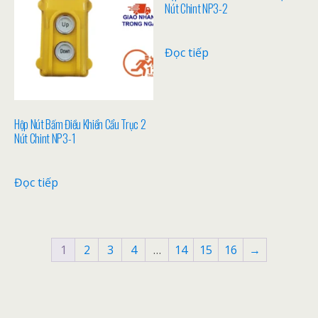
Nút Chint NP3-2
Đọc tiếp
Hộp Nút Bấm Điều Khiển Cẩu Trục 2
Nút Chint NP3-1
Đọc tiếp
1
2
3
4
…
14
15
16
→