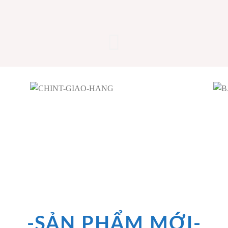
APTOMAT
RƠ LE
RƠ LE
MCCB
NHIỆT
BẢO VỆ
-SẢN PHẨM MỚI-