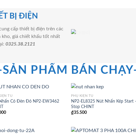
T BỊ ĐIỆN
ng cấp thiết bị điện trên các
kho, giá chiết khấu tốt nhất
ại:
0325.38.2121
-SẢN PHẨM BÁN CHẠY
KIỆN TỦ
PHỤ KIỆN TỦ
Nhấn Có Đèn Đỏ NP2-EW3462
NP2-EL8325 Nút Nhấn Kép Start 
NT
Stop CHINT
000
₫
35.500