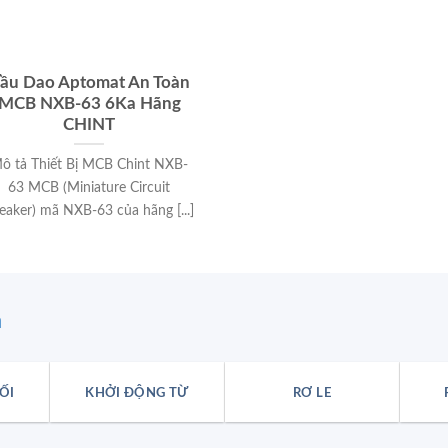
ầu Dao Aptomat An Toàn
MCB NXB-63 6Ka Hãng
CHINT
ô tả Thiết Bị MCB Chint NXB-
63 MCB (Miniature Circuit
eaker) mã NXB-63 của hãng [...]
n
ỐI
KHỞI ĐỘNG TỪ
RƠ LE