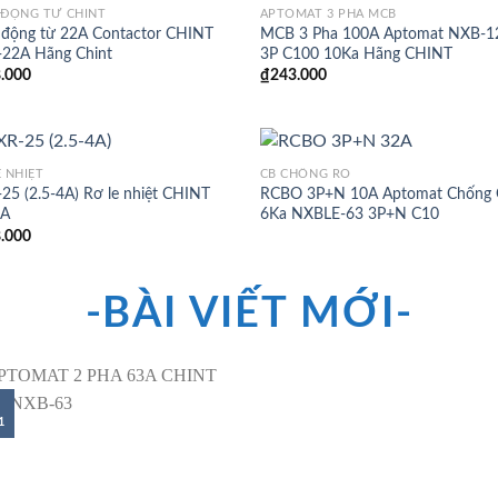
 ĐỘNG TỪ CHINT
APTOMAT 3 PHA MCB
 động từ 22A Contactor CHINT
MCB 3 Pha 100A Aptomat NXB-1
22A Hãng Chint
3P C100 10Ka Hãng CHINT
.000
₫
243.000
E NHIỆT
CB CHỐNG RÒ
25 (2.5-4A) Rơ le nhiệt CHINT
RCBO 3P+N 10A Aptomat Chống 
4A
6Ka NXBLE-63 3P+N C10
.000
-BÀI VIẾT MỚI-
1