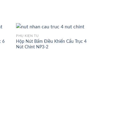
PHỤ KIỆN TỦ
c 6
Hộp Nút Bấm Điều Khiển Cẩu Trục 4
Nút Chint NP3-2
PHỤ KIỆN TỦ
Hộp Nút Bấm Điều K
Nút Chint NP3-1