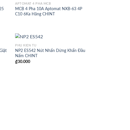
APTOMAT 4 PHA MCB
25
MCB 4 Pha 10A Aptomat NXB-63 4P
C10 6Ka Hãng CHINT
PHỤ KIỆN TỦ
Giật
NP2 ES542 Nút Nhấn Dừng Khẩn Đầu
Nấm CHINT
₫
30.000