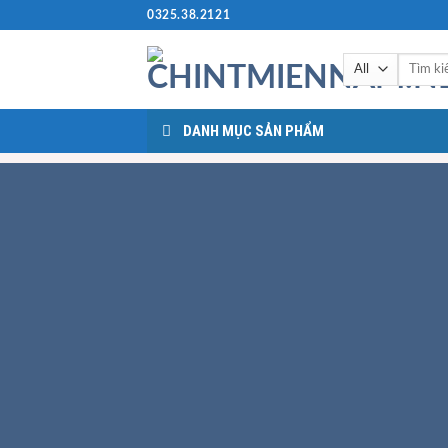
Skip
0325.38.2121
to
content
Tìm
kiếm:
DANH MỤC SẢN PHẨM