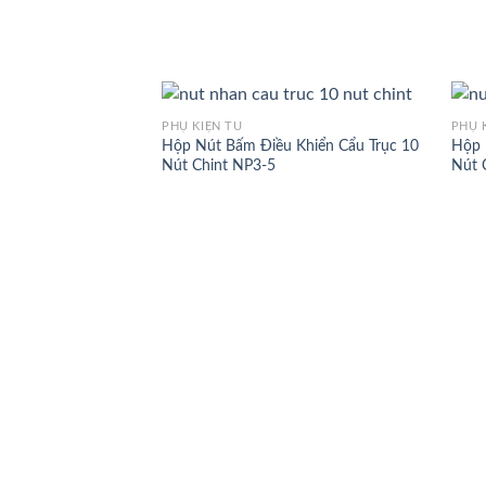
PHỤ KIỆN TỦ
PHỤ 
Hộp Nút Bấm Điều Khiển Cẩu Trục 10
Hộp 
Nút Chint NP3-5
Nút 