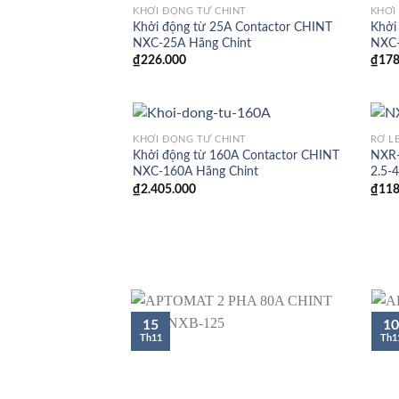
KHỞI ĐỘNG TỪ CHINT
KHỞI
Khởi động từ 25A Contactor CHINT
Khởi
NXC-25A Hãng Chint
NXC-
₫
226.000
₫
178
KHỞI ĐỘNG TỪ CHINT
RƠ L
Khởi động từ 160A Contactor CHINT
NXR-
NXC-160A Hãng Chint
2.5-
₫
2.405.000
₫
118
15
10
Th11
Th1