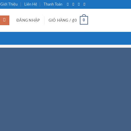
Giới Thiệu
Liên Hệ
Thanh Toán
0
ĐĂNG NHẬP
GIỎ HÀNG /
₫
0