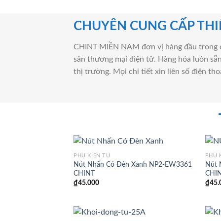
CHUYÊN CUNG CẤP THIẾ
CHINT MIỀN NAM đơn vị hàng đầu trong cu
sản thương mại điện tử. Hàng hóa luôn sẵn 
thị trường. Mọi chi tiết xin liên số điện tho
PHỤ KIỆN TỦ
PHỤ 
Nút Nhấn Có Đèn Xanh NP2-EW3361
Nút 
CHINT
CHI
₫
45.000
₫
45.