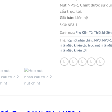
Nút NP3-1 Chint được sử dụn
cẩu trục, tời.
Giá bán:
Liên hệ
SKU:
NP3-1
Danh mục:
Phụ Kiện Tủ
,
Thiết bị điệ
Thẻ:
hộp nút nhấn chint
,
NP3
,
NP3-1
nhấn điều khiển cẩu trục
,
nút nhấn đi
nhấn điều khiển tời