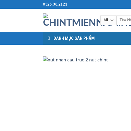
Skip
0325.38.2121
to
content
Tìm
kiếm:
DANH MỤC SẢN PHẨM