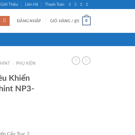
Giới Thiệu
Liên Hệ
Thanh Toán
0
ĐĂNG NHẬP
GIỎ HÀNG /
₫
0
CHINT
/
PHỤ KIỆN
ều Khiển
hint NP3-
ển Cẩu Trục 2