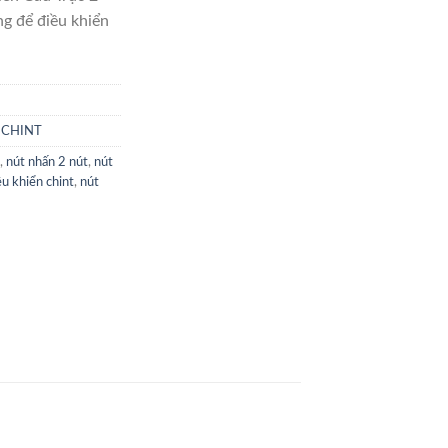
g để điều khiển
n CHINT
,
nút nhấn 2 nút
,
nút
ều khiển chint
,
nút