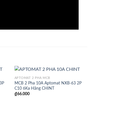
APTOMAT 2 PHA MCB
3P
MCB 2 Pha 10A Aptomat NXB-63 2P
C10 6Ka Hãng CHINT
₫
66.000