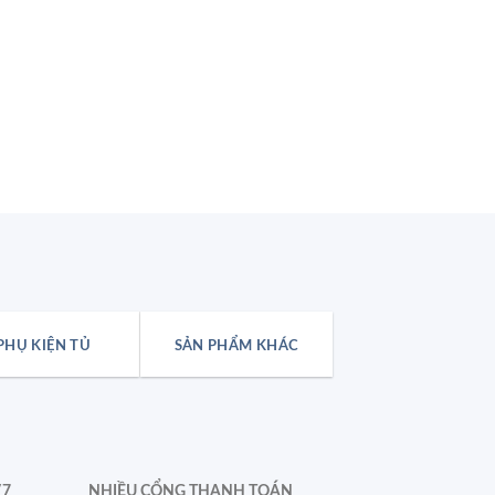
APTOMAT 2 PHA MCB
MCB 2 Pha 40A Apt
C40 6Ka Hãng CHIN
₫
70.000
PHỤ KIỆN TỦ
SẢN PHẨM KHÁC
/7
NHIỀU CỔNG THANH TOÁN