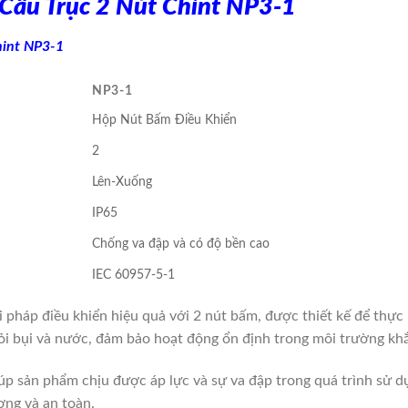
Cẩu Trục 2 Nút Chint NP3-1
hint NP3-1
NP3-1
Hộp Nút Bấm Điều Khiển
2
Lên-Xuống
IP65
Chống va đập và có độ bền cao
IEC 60957-5-1
pháp điều khiển hiệu quả với 2 nút bấm, được thiết kế để thực
i bụi và nước, đảm bảo hoạt động ổn định trong môi trường khắ
iúp sản phẩm chịu được áp lực và sự va đập trong quá trình sử 
ợng và an toàn.