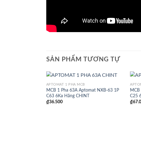
SẢN PHẨM TƯƠNG TỰ
APTOMAT 1 PHA MCB
APTO
MCB 1 Pha 63A Aptomat NXB-63 1P
MCB 
C63 6Ka Hãng CHINT
C25 
₫
36.500
₫
67.