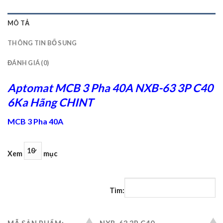
MÔ TẢ
THÔNG TIN BỔ SUNG
ĐÁNH GIÁ (0)
Aptomat MCB 3 Pha 40A NXB-63 3P C40
6Ka Hãng CHINT
MCB 3 Pha 40A
Xem
mục
Tìm: