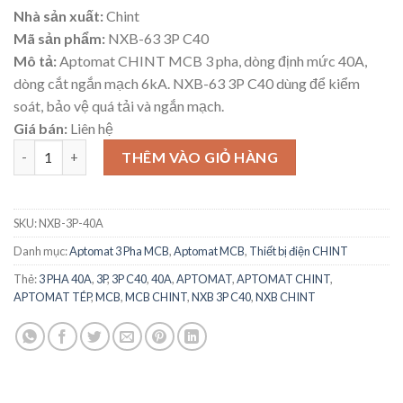
Nhà sản xuất:
Chint
Mã sản phẩm:
NXB-63 3P C40
Mô tả:
Aptomat CHINT MCB 3 pha, dòng định mức 40A,
dòng cắt ngắn mạch 6kA. NXB-63 3P C40 dùng để kiểm
soát, bảo vệ quá tải và ngắn mạch.
Giá bán:
Liên hệ
MCB 3 Pha 40A Aptomat NXB-63 3P C40 6Ka Hãng CHINT số lượ
THÊM VÀO GIỎ HÀNG
SKU:
NXB-3P-40A
Danh mục:
Aptomat 3 Pha MCB
,
Aptomat MCB
,
Thiết bị điện CHINT
Thẻ:
3 PHA 40A
,
3P
,
3P C40
,
40A
,
APTOMAT
,
APTOMAT CHINT
,
APTOMAT TÉP
,
MCB
,
MCB CHINT
,
NXB 3P C40
,
NXB CHINT