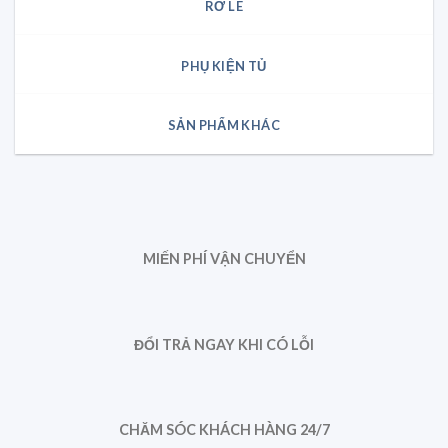
RƠ LE
PHỤ KIỆN TỦ
SẢN PHẨM KHÁC
MIẾN PHÍ VẬN CHUYỂN
ĐỔI TRẢ NGAY KHI CÓ LỖI
CHĂM SÓC KHÁCH HÀNG 24/7