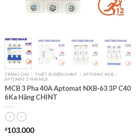
TRANG CHỦ
/
THIẾT BỊ ĐIỆN CHINT
/
APTOMAT MCB
/
APTOMAT 3 PHA MCB
MCB 3 Pha 40A Aptomat NXB-63 3P C40
6Ka Hãng CHINT
103.000
₫