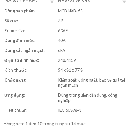
MÃ SẢN PHẨM:
NXB-63 3P C40
Dòng sản phẩm:
MCB NXB-63
Số cực:
3P
Frame size:
63AF
Dòng định mức:
40A
Dòng cắt ngắn mạch:
6kA
Điện áp định mức:
240/415V
Kích thước:
54 x 81 x 77.8
Chức năng:
Kiểm soát, đóng ngắt, bảo vệ quá tải
ngắn mạch
Ứng dụng:
Dùng trong điện dân dụng, công
nghiệp
Tiêu chuẩn:
IEC 60898-1
Đang xem 1 đến 10 trong tổng số 14 mục