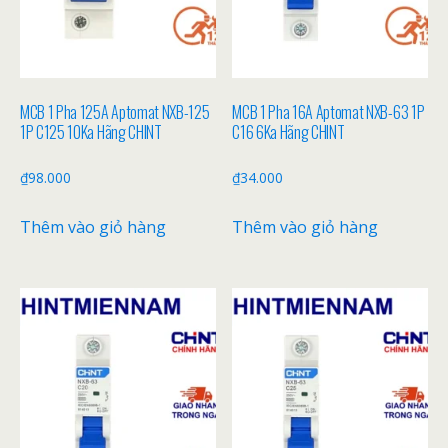
MCB 1 Pha 125A Aptomat NXB-125
MCB 1 Pha 16A Aptomat NXB-63 1P
1P C125 10Ka Hãng CHINT
C16 6Ka Hãng CHINT
₫
98.000
₫
34.000
Thêm vào giỏ hàng
Thêm vào giỏ hàng