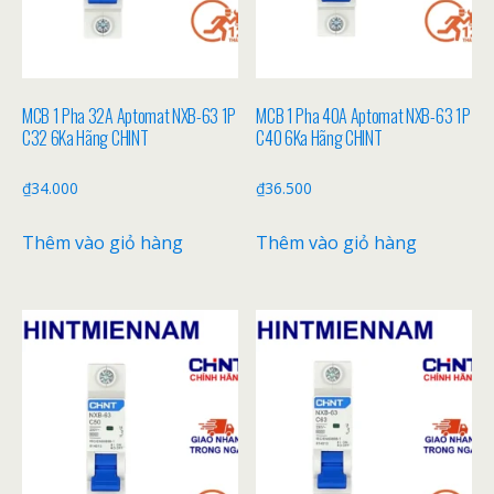
MCB 1 Pha 32A Aptomat NXB-63 1P
MCB 1 Pha 40A Aptomat NXB-63 1P
C32 6Ka Hãng CHINT
C40 6Ka Hãng CHINT
₫
34.000
₫
36.500
Thêm vào giỏ hàng
Thêm vào giỏ hàng