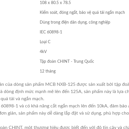
108 x 80.5 x 78.5
Kiểm soát, đóng ngắt, bảo vệ quá tải ngắn mạch
Dùng trong điện dân dụng, công nghiệp
IEC 60898-1
Loại C
4kV
Tập đoàn CHINT - Trung Quốc
12 tháng
 của dòng sản phẩm MCB NXB-125 được sản xuất bởi tập đoàn 
 và dòng định mức mạnh mẽ lên đến 125A, sản phẩm này là lựa ch
 quá tải và ngắn mạch.
60898-1 và có khả năng cắt ngắn mạch lên đến 10kA, đảm bảo a
 đơn giản, sản phẩm này dễ dàng lắp đặt và sử dụng, phù hợp ch
àn CHINT, một thương hiệu được biết đến với độ tin cậy và c