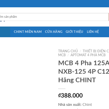
CHINT MIỀN NAM
CỬA HÀNG
GIỚI THIỆU
LIÊN HỆ
TRANG CHỦ
/
THIẾT BỊ ĐIỆN 
MCB
/
APTOMAT 4 PHA MCB
MCB 4 Pha 125A
NXB-125 4P C1
Hãng CHINT
₫
388.000
Nhà sản xuất:
Chint