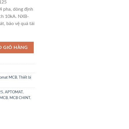
125
 pha, dòng định
ch 10kA. NXB-
t, bảo vệ quá tải
5 4P C125 10Ka Hãng CHINT số lượng
O GIỎ HÀNG
omat MCB
,
Thiết bị
25
,
APTOMAT
,
MCB
,
MCB CHINT
,