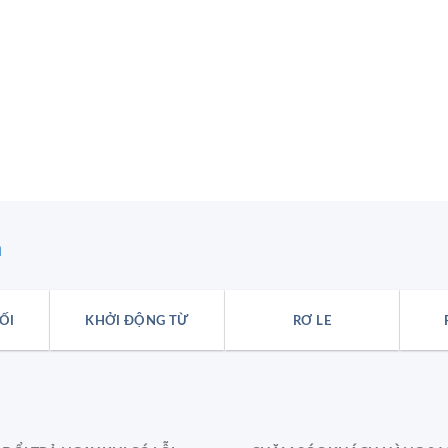
n
ỐI
KHỞI ĐỘNG TỪ
RƠ LE