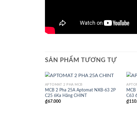
SẢN PHẨM TƯƠNG TỰ
APTOMAT 2 PHA MCB
APTO
MCB 2 Pha 25A Aptomat NXB-63 2P
MCB 
C25 6Ka Hãng CHINT
C63 
₫
67.000
₫
110