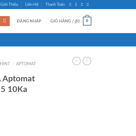
Giới Thiệu
Liên Hệ
Thanh Toán
0
ĐĂNG NHẬP
GIỎ HÀNG /
₫
0
CHINT
/
APTOMAT
 Aptomat
25 10Ka