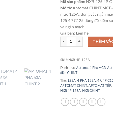
Mã sản phẩm:
NXB-125 4P C
Mô tả:
Aptomat CHINT MCB 4
mức 125A, dòng cắt ngắn mạ
125 4P C125 dùng để kiểm soá
và ngắn mạch.
Giá bán:
Liên hệ
MCB 4 Pha 125A Aptomat NXB-12
THÊM VÀ
SKU:
NXB-4P-125A
Danh mục:
Aptomat 4 Pha MCB
,
Apt
điện CHINT
Thẻ:
125A
,
4 PHA 125A
,
4P
,
4P C1
APTOMAT CHINT
,
APTOMAT TÉP
,
NXB 4P 125A
,
NXB CHINT