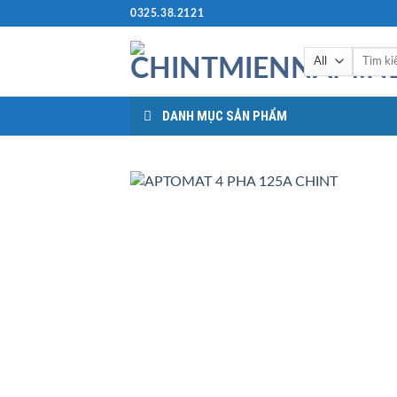
Skip
0325.38.2121
to
content
Tìm
kiếm:
DANH MỤC SẢN PHẨM