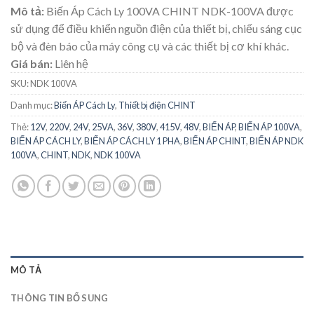
Mô tả:
Biến Áp Cách Ly 100VA CHINT NDK-100VA được
sử dụng để điều khiển nguồn điện của thiết bị, chiếu sáng cục
bộ và đèn báo của máy công cụ và các thiết bị cơ khí khác.
Giá bán:
Liên hệ
SKU:
NDK 100VA
Danh mục:
Biến ÁP Cách Ly
,
Thiết bị điện CHINT
Thẻ:
12V
,
220V
,
24V
,
25VA
,
36V
,
380V
,
415V
,
48V
,
BIẾN ÁP
,
BIẾN ÁP 100VA
,
BIẾN ÁP CÁCH LY
,
BIẾN ÁP CÁCH LY 1 PHA
,
BIẾN ÁP CHINT
,
BIẾN ÁP NDK
100VA
,
CHINT
,
NDK
,
NDK 100VA
MÔ TẢ
THÔNG TIN BỔ SUNG