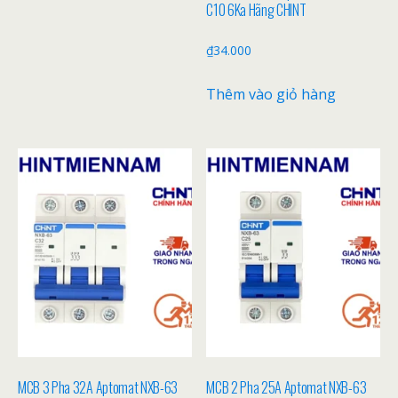
C10 6Ka Hãng CHINT
₫
34.000
Thêm vào giỏ hàng
MCB 3 Pha 32A Aptomat NXB-63
MCB 2 Pha 25A Aptomat NXB-63