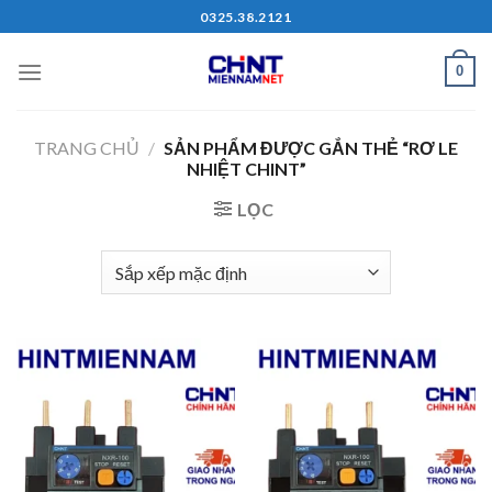
Skip
0325.38.2121
to
content
0
TRANG CHỦ
/
SẢN PHẨM ĐƯỢC GẮN THẺ “RƠ LE
NHIỆT CHINT”
LỌC