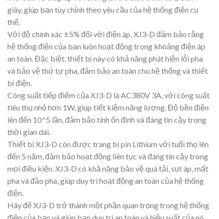
giây, giúp bạn tùy chỉnh theo yêu cầu của hệ thống điện cụ
thể.
Với độ chính xác ±5% đối với điện áp, XJ3-D đảm bảo rằng
hệ thống điện của bạn luôn hoạt động trong khoảng điện áp
an toàn. Đặc biệt, thiết bị này có khả năng phát hiện lỗi pha
và bảo vệ thứ tự pha, đảm bảo an toàn cho hệ thống và thiết
bị điện.
Công suất tiếp điểm của XJ3-D là AC380V 3A, với công suất
tiêu thụ nhỏ hơn 1W, giúp tiết kiệm năng lượng. Độ bền điện
lên đến 10^5 lần, đảm bảo tính ổn định và đáng tin cậy trong
thời gian dài.
Thiết bị XJ3-D còn được trang bị pin Lithium với tuổi thọ lên
đến 5 năm, đảm bảo hoạt động liên tục và đáng tin cậy trong
mọi điều kiện. XJ3-D có khả năng bảo vệ quá tải, sụt áp, mất
pha và đảo pha, giúp duy trì hoạt động an toàn của hệ thống
điện.
Hãy để XJ3-D trở thành một phần quan trọng trong hệ thống
điện của bạn và giúp bạn duy trì an toàn và hiệu suất của nó.