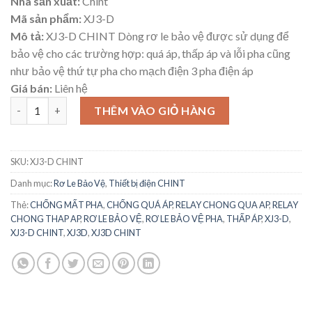
Nhà sản xuất:
Chint
Mã sản phẩm:
XJ3-D
Mô tả:
XJ3-D CHINT Dòng rơ le bảo vệ được sử dụng để
bảo vệ cho các trường hợp: quá áp, thấp áp và lỗi pha cũng
như bảo vệ thứ tự pha cho mạch điện 3 pha điện áp
Giá bán:
Liên hệ
XJ3-D Chint Thiết Bị Bảo Vệ Đa Năng Cho Hệ Thống Điện 3 Pha 
THÊM VÀO GIỎ HÀNG
SKU:
XJ3-D CHINT
Danh mục:
Rơ Le Bảo Vệ
,
Thiết bị điện CHINT
Thẻ:
CHỐNG MẤT PHA
,
CHỐNG QUÁ ÁP
,
RELAY CHONG QUA AP
,
RELAY
CHONG THAP AP
,
RƠ LE BẢO VỆ
,
RƠ LE BẢO VỆ PHA
,
THẤP ÁP
,
XJ3-D
,
XJ3-D CHINT
,
XJ3D
,
XJ3D CHINT