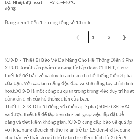
Dải Nhiệt độ hoạt
-5°C~+40°C
động:
Đang xem 1 đến 10 trong tổng số 14 mục
❮
1
2
❯
XJ3-D – Thiết Bị Bảo Vệ Đa Năng Cho Hệ Thống Điện 3 Pha
XJ3-D là một sản phẩm đa năng từ tập đoàn CHINT, được
thiết kế để bảo vệ và duy trì an toàn cho hệ thống điện 3 pha
của bạn. Với các tính năng độc đáo và khả năng tùy chỉnh linh
hoạt, XJ3-D là một công cụ quan trọng trong việc duy trì hoạt
động ổn định của hệ thống điện của bạn.
Thiết bị XJ3-D hoạt động với điện áp 3 pha (50Hz) 380VAC
và được thiết kế để lắp trên din-rail, giúp việc lắp đặt dễ
dàng và tiết kiệm không gian. XJ3-D cung cấp bảo vệ quá áp
với khả năng điều chỉnh thời gian trễ từ 1,5 đến 4 giây, cũng
như bảo vệ thấp áp với thời gian trễ điều chỉnh từ 2 đến 9