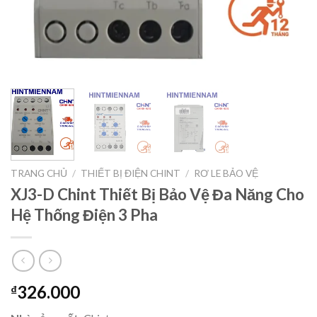
TRANG CHỦ
/
THIẾT BỊ ĐIỆN CHINT
/
RƠ LE BẢO VỆ
XJ3-D Chint Thiết Bị Bảo Vệ Đa Năng Cho
Hệ Thống Điện 3 Pha
326.000
₫