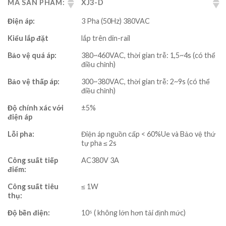
MÃ SẢN PHẨM:
XJ3-D
Điện áp:
3 Pha (50Hz) 380VAC
Kiểu lắp đặt
lắp trên din-rail
Bảo vệ quá áp:
380~460VAC, thời gian trễ: 1,5~4s (có thể
điều chỉnh)
Bảo vệ thấp áp:
300~380VAC, thời gian trễ: 2~9s (có thể
điều chỉnh)
Độ chính xác với
±5%
điện áp
Lỗi pha:
Điện áp nguồn cấp < 60%Ue và Bảo vệ thứ
tự pha ≤ 2s
Công suất tiếp
AC380V 3A
điểm:
Công suất tiêu
≤ 1W
thụ:
Độ bền điện:
10⁵ ( không lớn hơn tải định mức)