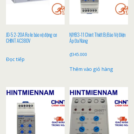
JD-5 2-20A Rơ le bảo vệ động cơ
NJYB3-11 Chint Thiết Bị Bảo Vệ Điện
CHINT AC380V
Áp Đa Năng
₫
345.000
Đọc tiếp
Thêm vào giỏ hàng