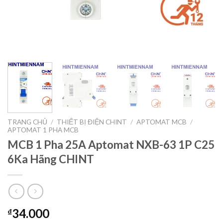
TRANG CHỦ
/
THIẾT BỊ ĐIỆN CHINT
/
APTOMAT MCB
/
APTOMAT 1 PHA MCB
MCB 1 Pha 25A Aptomat NXB-63 1P C25
6Ka Hãng CHINT
34.000
₫