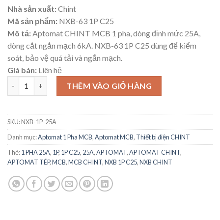
Nhà sản xuất:
Chint
Mã sản phẩm:
NXB-63 1P C25
Mô tả:
Aptomat CHINT MCB 1 pha, dòng định mức 25A,
dòng cắt ngắn mạch 6kA. NXB-63 1P C25 dùng để kiểm
soát, bảo vệ quá tải và ngắn mạch.
Giá bán:
Liên hệ
MCB 1 Pha 25A Aptomat NXB-63 1P C25 6Ka Hãng CHINT số lượ
THÊM VÀO GIỎ HÀNG
SKU:
NXB-1P-25A
Danh mục:
Aptomat 1 Pha MCB
,
Aptomat MCB
,
Thiết bị điện CHINT
Thẻ:
1 PHA 25A
,
1P
,
1P C25
,
25A
,
APTOMAT
,
APTOMAT CHINT
,
APTOMAT TÉP
,
MCB
,
MCB CHINT
,
NXB 1P C25
,
NXB CHINT