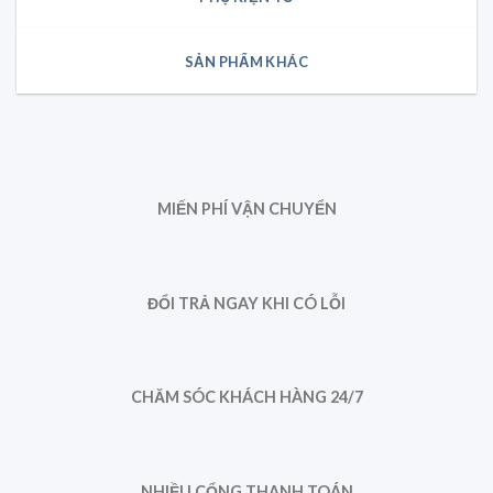
SẢN PHẨM KHÁC
MIẾN PHÍ VẬN CHUYỂN
ĐỔI TRẢ NGAY KHI CÓ LỖI
CHĂM SÓC KHÁCH HÀNG 24/7
NHIỀU CỔNG THANH TOÁN