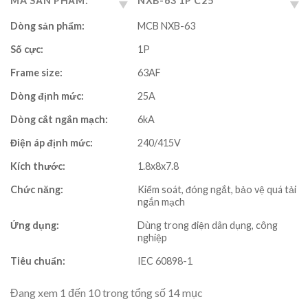
MÃ SẢN PHẨM:
NXB-63 1P C25
Dòng sản phẩm:
MCB NXB-63
Số cực:
1P
Frame size:
63AF
Dòng định mức:
25A
Dòng cắt ngắn mạch:
6kA
Điện áp định mức:
240/415V
Kích thước:
1.8x8x7.8
Chức năng:
Kiểm soát, đóng ngắt, bảo vệ quá tải
ngắn mạch
Ứng dụng:
Dùng trong điện dân dụng, công
nghiệp
Tiêu chuẩn:
IEC 60898-1
Đang xem 1 đến 10 trong tổng số 14 mục