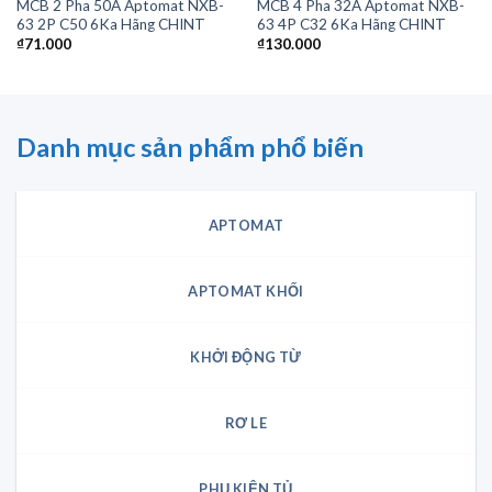
MCB 2 Pha 50A Aptomat NXB-
MCB 4 Pha 32A Aptomat NXB-
63 2P C50 6Ka Hãng CHINT
63 4P C32 6Ka Hãng CHINT
₫
71.000
₫
130.000
Danh mục sản phẩm phổ biến
APTOMAT
APTOMAT KHỐI
KHỞI ĐỘNG TỪ
RƠ LE
PHỤ KIỆN TỦ