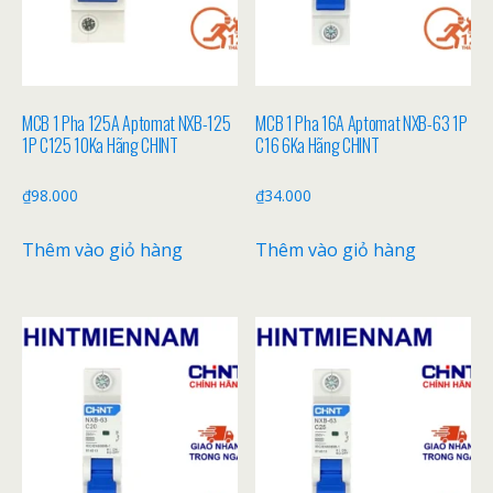
MCB 1 Pha 125A Aptomat NXB-125
MCB 1 Pha 16A Aptomat NXB-63 1P
1P C125 10Ka Hãng CHINT
C16 6Ka Hãng CHINT
₫
98.000
₫
34.000
Thêm vào giỏ hàng
Thêm vào giỏ hàng