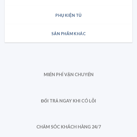
PHỤ KIỆN TỦ
SẢN PHẨM KHÁC
MIẾN PHÍ VẬN CHUYỂN
ĐỔI TRẢ NGAY KHI CÓ LỖI
CHĂM SÓC KHÁCH HÀNG 24/7