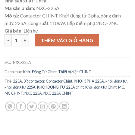
Nhà sản xuất:
Chint
Mã sản phẩm:
NXC-225A
Mô tả:
Contactor CHINT Khởi động từ 3 pha, dòng định
mức 225A, công suất 110kW, tiếp điểm phụ 2NO-2NC.
Giá bán:
Liên hệ
Khởi động từ 225A Contactor CHINT NXC-225A Hãng Chint số 
THÊM VÀO GIỎ HÀNG
SKU:
NXC-225A
Danh mục:
Khởi Động Từ Chint
,
Thiết bị điện CHINT
Thẻ:
225A
,
3P
,
contactor
,
Contactor Chint
,
KHỞI 3 PHA 225A
,
khởi động từ
,
khởi động từ 225A
,
KHỞI ĐỘNG TỪ 225A chint
,
Khởi động từ Chint
,
MC
,
MC CHINT
,
NXC 225A
,
NXC 225A CHINT