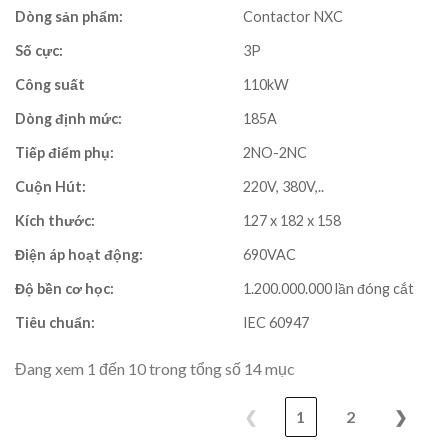
Dòng sản phẩm:
Contactor NXC
Số cực:
3P
Công suất
110kW
Dòng định mức:
185A
Tiếp điểm phụ:
2NO-2NC
Cuộn Hút:
220V, 380V,..
Kích thước:
127 x 182 x 158
Điện áp hoạt động:
690VAC
Độ bền cơ học:
1.200.000.000 lần đóng cắt
Tiêu chuẩn:
IEC 60947
Đang xem 1 đến 10 trong tổng số 14 mục
❮
1
2
❯