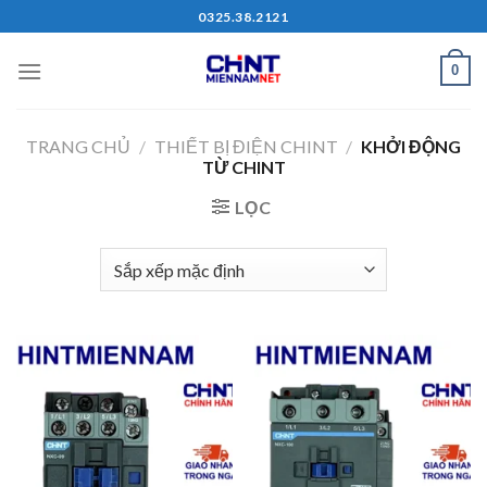
Skip
0325.38.2121
to
content
0
TRANG CHỦ
/
THIẾT BỊ ĐIỆN CHINT
/
KHỞI ĐỘNG
TỪ CHINT
LỌC