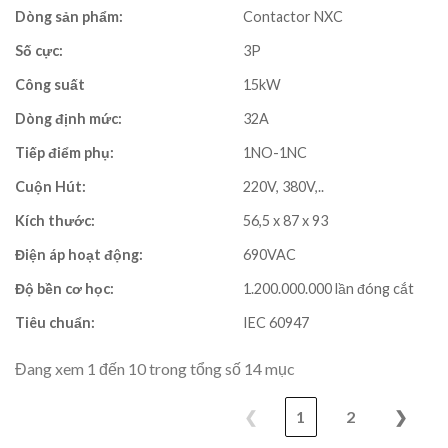
Dòng sản phẩm:
Contactor NXC
Số cực:
3P
Công suất
15kW
Dòng định mức:
32A
Tiếp điểm phụ:
1NO-1NC
Cuộn Hút:
220V, 380V,..
Kích thước:
56,5 x 87 x 93
Điện áp hoạt động:
690VAC
Độ bền cơ học:
1.200.000.000 lần đóng cắt
Tiêu chuẩn:
IEC 60947
Đang xem 1 đến 10 trong tổng số 14 mục
❮
1
2
❯