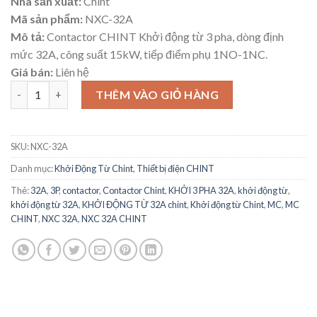
Nhà sản xuất:
Chint
Mã sản phẩm:
NXC-32A
Mô tả:
Contactor CHINT Khởi động từ 3 pha, dòng định
mức 32A, công suất 15kW, tiếp điểm phụ 1NO-1NC.
Giá bán:
Liên hệ
Khởi động từ 32A Contactor CHINT NXC-32A Hãng Chint số lư
THÊM VÀO GIỎ HÀNG
SKU:
NXC-32A
Danh mục:
Khởi Động Từ Chint
,
Thiết bị điện CHINT
Thẻ:
32A
,
3P
,
contactor
,
Contactor Chint
,
KHỞI 3 PHA 32A
,
khởi động từ
,
khởi động từ 32A
,
KHỞI ĐỘNG TỪ 32A chint
,
Khởi động từ Chint
,
MC
,
MC
CHINT
,
NXC 32A
,
NXC 32A CHINT