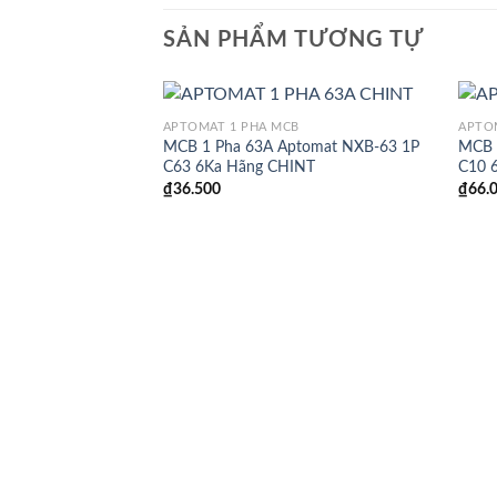
SẢN PHẨM TƯƠNG TỰ
APTOMAT 1 PHA MCB
APTO
MCB 1 Pha 63A Aptomat NXB-63 1P
MCB 
C63 6Ka Hãng CHINT
C10 
₫
36.500
₫
66.