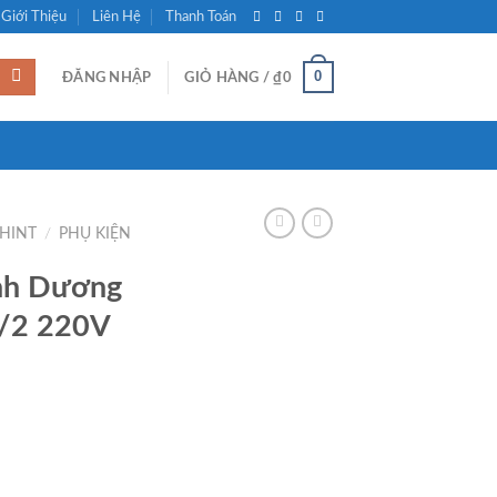
Giới Thiệu
Liên Hệ
Thanh Toán
0
ĐĂNG NHẬP
GIỎ HÀNG /
₫
0
CHINT
/
PHỤ KIỆN
nh Dương
/2 220V