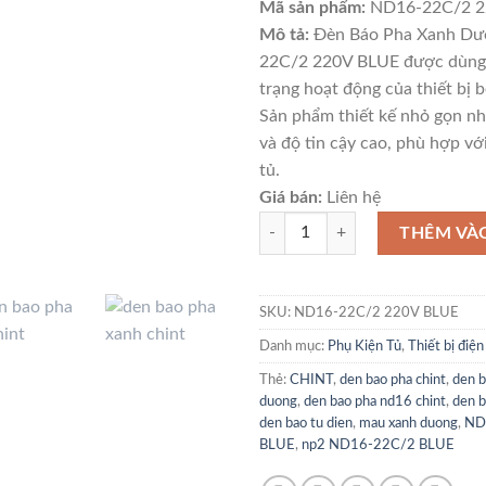
Mã sản phẩm:
ND16-22C/2 2
Mô tả:
Đèn Báo Pha Xanh Dư
22C/2 220V BLUE được dùng 
trạng hoạt động của thiết bị b
Sản phẩm thiết kế nhỏ gọn nh
và độ tin cậy cao, phù hợp với
tủ.
Giá bán:
Liên hệ
Đèn Báo Pha Xanh Dương Chint 
THÊM VÀ
SKU:
ND16-22C/2 220V BLUE
Danh mục:
Phụ Kiện Tủ
,
Thiết bị điệ
Thẻ:
CHINT
,
den bao pha chint
,
den b
duong
,
den bao pha nd16 chint
,
den b
den bao tu dien
,
mau xanh duong
,
ND
BLUE
,
np2 ND16-22C/2 BLUE