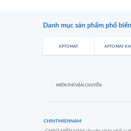
Danh mục sản phẩm phổ biế
APTOMAT
APTOMAT KH
MIẾN PHÍ VẬN CHUYỂN
CHINTMIENNAM
-CHINT MIỀN NAM chuyên phân phối sỉ l