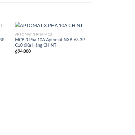
APTOMAT 3 PHA MCB
3P
MCB 3 Pha 10A Aptomat NXB-63 3P
C10 6Ka Hãng CHINT
₫
94.000
APTOMAT 3 PHA MCB
MCB 3 Pha 50A Apt
C50 6Ka Hãng CHIN
₫
107.000