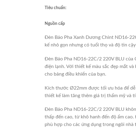
Tiêu chuẩn:
Nguồn cấp
Đèn Báo Pha Xanh Dương Chint ND16-22C/2 
kế nhỏ gọn nhưng có tuổi thọ và độ tin cậy 
Đèn Báo Pha ND16-22C/2 220V BLU của Chin
điện lạnh. Với thiết kế màu sắc đẹp mắt và 
cho bảng điều khiển của bạn.
Kích thước Ø22mm được tối ưu hóa để dễ dà
thiết kế làm tăng thêm giá trị thẩm mỹ và
Đèn Báo Pha ND16-22C/2 220V BLU không c
thấp đến cao, từ khô hanh đến độ ẩm cao.
phù hợp cho các ứng dụng trong ngôi nhà t