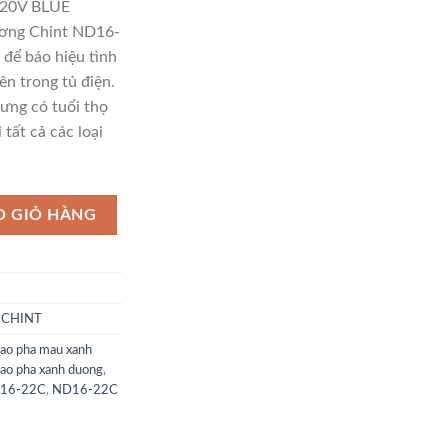
20V BLUE
ơng Chint ND16-
để báo hiệu tình
ên trong tủ điện.
ưng có tuổi thọ
 tất cả các loại
ND16-22C/2 220V BLUE số lượng
O GIỎ HÀNG
n CHINT
ao pha mau xanh
ao pha xanh duong
,
16-22C
,
ND16-22C