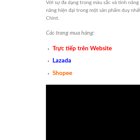
Với sự đa dạng trong màu sắc và tính năng
năng hiện đại trong một sản phẩm duy nhấ
Chint.
Các trang mua hàng:
Trực tiếp trên Website
Lazada
Shopee