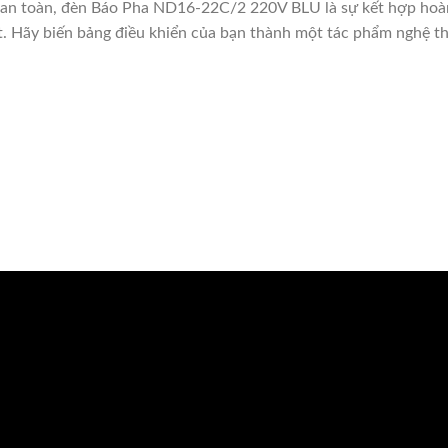
 an toàn, đèn Báo Pha ND16-22C/2 220V BLU là sự kết hợp hoàn 
t. Hãy biến bảng điều khiển của bạn thành một tác phẩm nghệ t