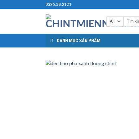
Skip
0325.38.2121
to
content
Tìm
kiếm:
DANH MỤC SẢN PHẨM