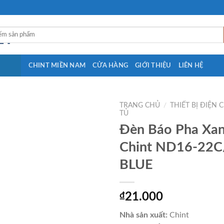
CHINT MIỀN NAM
CỬA HÀNG
GIỚI THIỆU
LIÊN HỆ
TRANG CHỦ
/
THIẾT BỊ ĐIỆN 
TỦ
Đèn Báo Pha Xa
Chint ND16-22C
BLUE
₫
21.000
Nhà sản xuất:
Chint