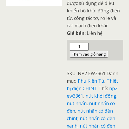
được sử dụng để điều
khiển bộ khởi động điện
từ, công tắc tơ, rơ le và
các mạch điện khác
Giá bán:
Liên hệ
Nút
Nhấn
Thêm vào giỏ hàng
Có
Đèn
SKU:
NP2 EW3361
Danh
Xanh
mục:
Phụ Kiện Tủ
,
Thiết
NP2-
bị điện CHINT
Thẻ:
np2
EW3361
ew3361
,
nút khởi động
,
CHINT
nút nhấn
,
nút nhấn có
số
đèn
,
nút nhấn có đèn
lượng
chint
,
nút nhấn có đèn
xanh
,
nút nhấn có đèn