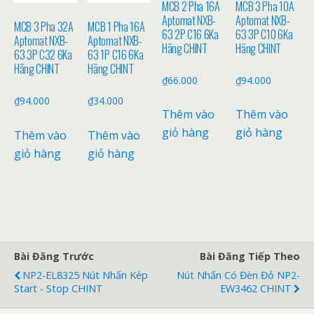
MCB 2 Pha 16A
MCB 3 Pha 10A
Aptomat NXB-
Aptomat NXB-
MCB 3 Pha 32A
MCB 1 Pha 16A
63 2P C16 6Ka
63 3P C10 6Ka
Aptomat NXB-
Aptomat NXB-
Hãng CHINT
Hãng CHINT
63 3P C32 6Ka
63 1P C16 6Ka
Hãng CHINT
Hãng CHINT
₫
66.000
₫
94.000
₫
94.000
₫
34.000
Thêm vào
Thêm vào
giỏ hàng
giỏ hàng
Thêm vào
Thêm vào
giỏ hàng
giỏ hàng
Bài Đăng Trước
Bài Đăng Tiếp Theo
NP2-EL8325 Nút Nhấn Kép
Nút Nhấn Có Đèn Đỏ NP2-
Start - Stop CHINT
EW3462 CHINT