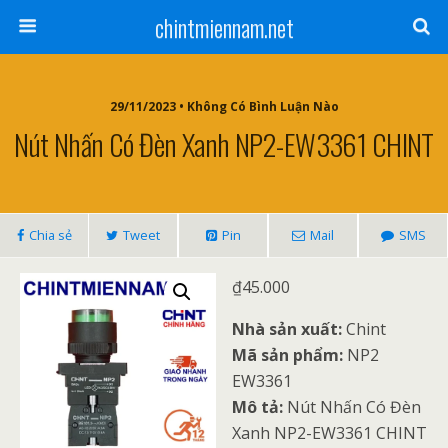
chintmiennam.net
29/11/2023 • Không Có Bình Luận Nào
Nút Nhấn Có Đèn Xanh NP2-EW3361 CHINT
Chia sẻ
Tweet
Pin
Mail
SMS
₫
45.000
Nhà sản xuất:
Chint
Mã sản phẩm:
NP2
EW3361
Mô tả:
Nút Nhấn Có Đèn
Xanh NP2-EW3361 CHINT