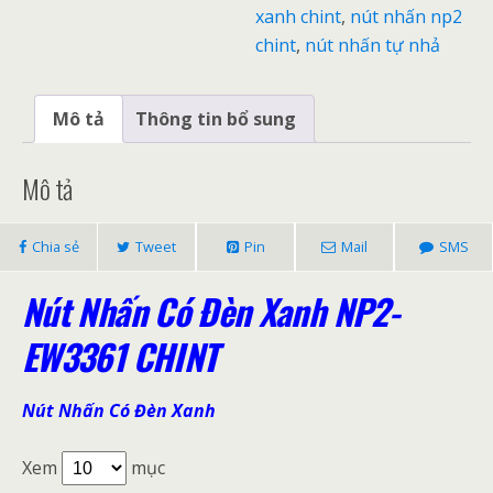
xanh chint
,
nút nhấn np2
chint
,
nút nhấn tự nhả
Mô tả
Thông tin bổ sung
Mô tả
Chia sẻ
Tweet
Pin
Mail
SMS
Nút Nhấn Có Đèn Xanh NP2-
EW3361 CHINT
Nút Nhấn Có Đèn Xanh
Xem
mục