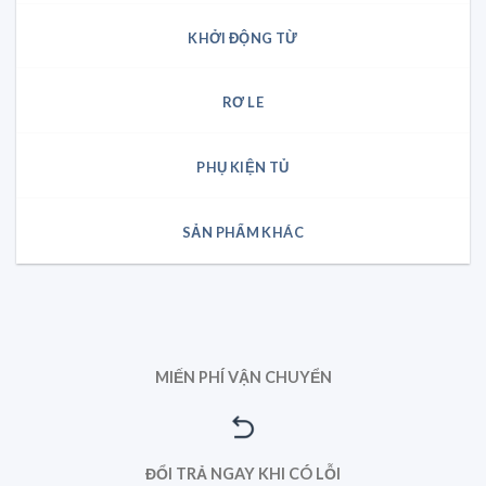
KHỞI ĐỘNG TỪ
RƠ LE
PHỤ KIỆN TỦ
SẢN PHẨM KHÁC
MIẾN PHÍ VẬN CHUYỂN
ĐỔI TRẢ NGAY KHI CÓ LỖI