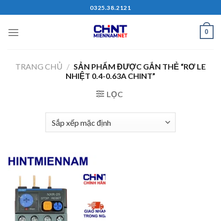
Skip
0325.38.2121
to
content
0
TRANG CHỦ
/
SẢN PHẨM ĐƯỢC GẮN THẺ “RƠ LE
NHIỆT 0.4-0.63A CHINT”
LỌC