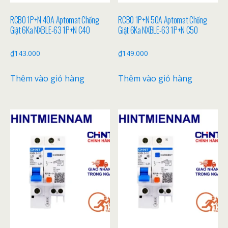
RCBO 1P+N 40A Aptomat Chống
RCBO 1P+N 50A Aptomat Chống
Giật 6Ka NXBLE-63 1P+N C40
Giật 6Ka NXBLE-63 1P+N C50
₫
143.000
₫
149.000
Thêm vào giỏ hàng
Thêm vào giỏ hàng