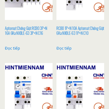
Aptomat Chống Giật RCBO 3P+N
RCBO 1P+N 10A Aptomat Chống Giật
16A 6Ka NXBLE-63 3P+N C16
6Ka NXBLE-63 1P+N C10
Đọc tiếp
Đọc tiếp