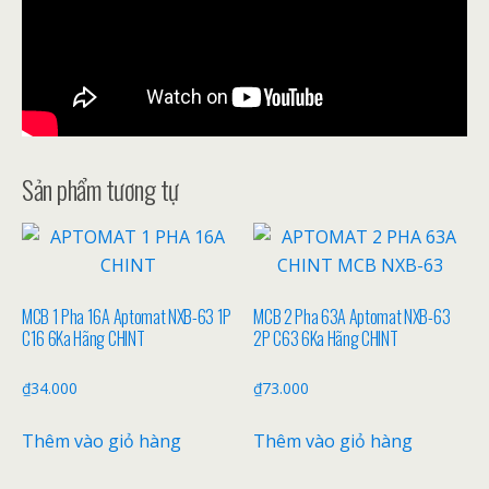
Sản phẩm tương tự
MCB 1 Pha 16A Aptomat NXB-63 1P
MCB 2 Pha 63A Aptomat NXB-63
C16 6Ka Hãng CHINT
2P C63 6Ka Hãng CHINT
₫
34.000
₫
73.000
Thêm vào giỏ hàng
Thêm vào giỏ hàng