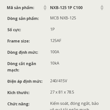
Mã sản phẩm:
NXB-125 1P C100
MCB NXB-125
Dòng sản phẩm:
1P
Số cực:
125AF
Frame size:
100A
Dòng định mức:
10kA
Dòng cắt ngắn
mạch:
240/415V
Điện áp định mức:
27 x 81 x 78.5
Kích thước:
Kiểm soát, đóng ngắt, bảo
Chức năng:
vệ quá tải ngắn mạch