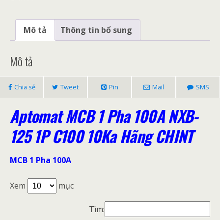
1P
C100
10Ka
Mô tả
Thông tin bổ sung
Hãng
CHINT
Mô tả
số
lượng
Chia sẻ
Tweet
Pin
Mail
SMS
Aptomat MCB 1 Pha 100A NXB-
125 1P C100 10Ka Hãng CHINT
MCB 1 Pha 100A
Xem
mục
Tìm: