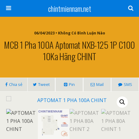
chintmiennam.net
06/04/2023 • Không Có Bình Luận Nào
MCB 1 Pha 100A Aptomat NXB-125 1P C100
10Ka Hãng CHINT
Chia sẻ
Tweet
Pin
Mail
SMS