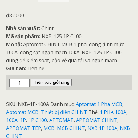
₫
82.000
Nhà sản xuất:
Chint
Mã sản phẩm:
NXB-125 1P C100
Mô tả:
Aptomat CHINT MCB 1 pha, dòng định mức
100A, dòng cắt ngắn mạch 10kA. NXB-125 1P C100
dùng để kiểm soát, bảo vệ quá tải và ngắn mạch.
Giá bán:
Liên hệ
MCB
Thêm vào giỏ hàng
1
Pha
SKU:
NXB-1P-100A
Danh mục:
Aptomat 1 Pha MCB
,
100A
Aptomat MCB
,
Thiết bị điện CHINT
Thẻ:
1 PHA 100A
,
Aptomat
100A
,
1P
,
1P C100
,
APTOMAT
,
APTOMAT CHINT
,
NXB-
APTOMAT TÉP
,
MCB
,
MCB CHINT
,
NXB 1P 100A
,
NXB
125
CHINT