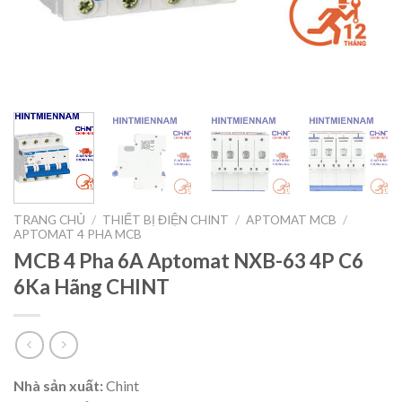
TRANG CHỦ
/
THIẾT BỊ ĐIỆN CHINT
/
APTOMAT MCB
/
APTOMAT 4 PHA MCB
MCB 4 Pha 6A Aptomat NXB-63 4P C6
6Ka Hãng CHINT
Nhà sản xuất:
Chint