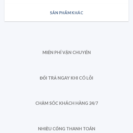
SẢN PHẨM KHÁC
MIẾN PHÍ VẬN CHUYỂN
ĐỔI TRẢ NGAY KHI CÓ LỖI
CHĂM SÓC KHÁCH HÀNG 24/7
NHIỀU CỔNG THANH TOÁN