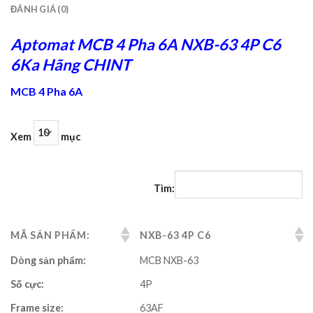
ĐÁNH GIÁ (0)
Aptomat MCB 4 Pha 6A NXB-63 4P C6
6Ka Hãng CHINT
MCB 4 Pha 6A
Xem
mục
Tìm:
MÃ SẢN PHẨM:
NXB-63 4P C6
Dòng sản phẩm:
MCB NXB-63
Số cực:
4P
Frame size:
63AF