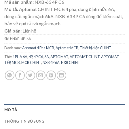
Mã sản phẩm:
NXB-63 4P C6
Mô tả:
Aptomat CHINT MCB 4 pha, dòng định mức 6A,
dòng cắt ngắn mạch 6kA. NXB-63 4P C6 dùng để kiểm soát,
bảo vệ quá tải và ngắn mạch.
Giá bán:
Liên hệ
SKU:
NXB-4P-6A
Danh mục:
Aptomat 4 Pha MCB
,
Aptomat MCB
,
Thiết bị điện CHINT
Thẻ:
4 PHA 6A
,
4P
,
4P C6
,
6A
,
APTOMAT
,
APTOMAT CHINT
,
APTOMAT
TÉP
,
MCB
,
MCB CHINT
,
NXB 4P 6A
,
NXB CHINT
MÔ TẢ
THÔNG TIN BỔ SUNG