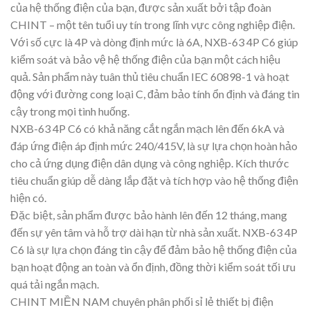
của hệ thống điện của bạn, được sản xuất bởi tập đoàn
CHINT – một tên tuổi uy tín trong lĩnh vực công nghiệp điện.
Với số cực là 4P và dòng định mức là 6A, NXB-63 4P C6 giúp
kiểm soát và bảo vệ hệ thống điện của bạn một cách hiệu
quả. Sản phẩm này tuân thủ tiêu chuẩn IEC 60898-1 và hoạt
động với đường cong loại C, đảm bảo tính ổn định và đáng tin
cậy trong mọi tình huống.
NXB-63 4P C6 có khả năng cắt ngắn mạch lên đến 6kA và
đáp ứng điện áp định mức 240/415V, là sự lựa chọn hoàn hảo
cho cả ứng dụng điện dân dụng và công nghiệp. Kích thước
tiêu chuẩn giúp dễ dàng lắp đặt và tích hợp vào hệ thống điện
hiện có.
Đặc biệt, sản phẩm được bảo hành lên đến 12 tháng, mang
đến sự yên tâm và hỗ trợ dài hạn từ nhà sản xuất. NXB-63 4P
C6 là sự lựa chọn đáng tin cậy để đảm bảo hệ thống điện của
bạn hoạt động an toàn và ổn định, đồng thời kiểm soát tối ưu
quá tải ngắn mạch.
CHINT MIỀN NAM chuyên phân phối sỉ lẻ thiết bị điện