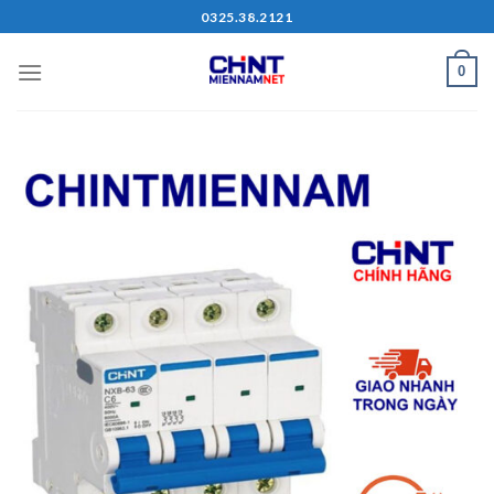
Skip
0325.38.2121
to
content
0