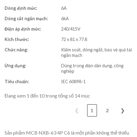
Dòng định mức:
6A
Dòng cắt ngắn mạch:
6kA
Điện áp định mức:
240/415V
Kích thước:
72 x 81 x 77.8
Chức năng:
Kiểm soát, đóng ngắt, bảo vệ quá tải
ngắn mạch
Ứng dụng:
Dùng trong điện dân dụng, công
nghiệp
Tiêu chuẩn:
IEC 60898-1
Đang xem 1 đến 10 trong tổng số 14 mục
❮
1
2
❯
Sản phẩm MCB NXB-63 4P C6 là một phần không thể thiếu