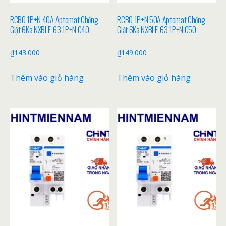
RCBO 1P+N 40A Aptomat Chống
RCBO 1P+N 50A Aptomat Chống
Giật 6Ka NXBLE-63 1P+N C40
Giật 6Ka NXBLE-63 1P+N C50
₫
143.000
₫
149.000
Thêm vào giỏ hàng
Thêm vào giỏ hàng