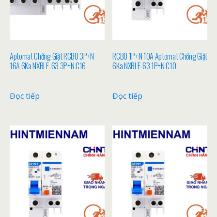
Aptomat Chống Giật RCBO 3P+N
RCBO 1P+N 10A Aptomat Chống Giật
16A 6Ka NXBLE-63 3P+N C16
6Ka NXBLE-63 1P+N C10
Đọc tiếp
Đọc tiếp