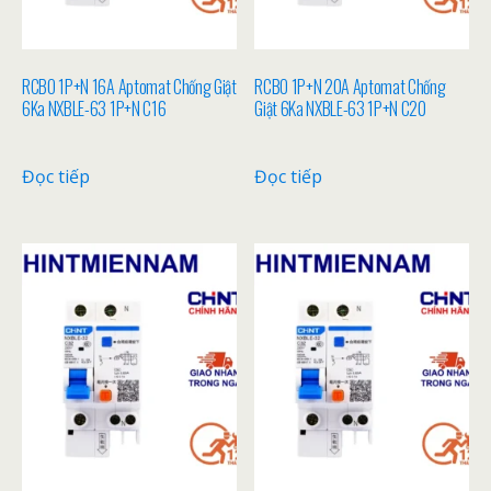
RCBO 1P+N 16A Aptomat Chống Giật
RCBO 1P+N 20A Aptomat Chống
6Ka NXBLE-63 1P+N C16
Giật 6Ka NXBLE-63 1P+N C20
Đọc tiếp
Đọc tiếp