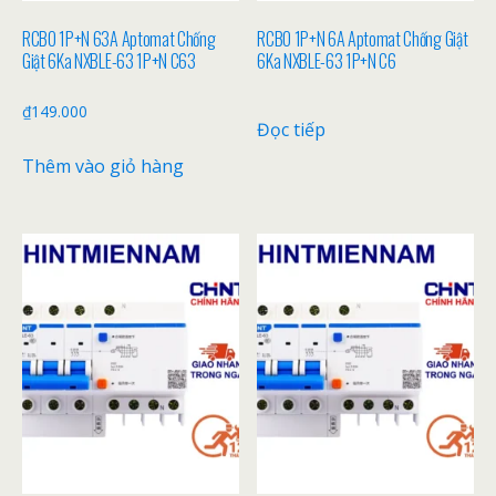
RCBO 1P+N 63A Aptomat Chống
RCBO 1P+N 6A Aptomat Chống Giật
Giật 6Ka NXBLE-63 1P+N C63
6Ka NXBLE-63 1P+N C6
₫
149.000
Đọc tiếp
Thêm vào giỏ hàng