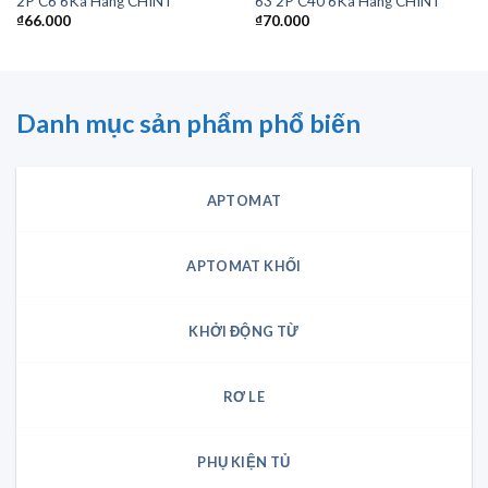
2P C6 6Ka Hãng CHINT
63 2P C40 6Ka Hãng CHINT
₫
66.000
₫
70.000
Danh mục sản phẩm phổ biến
APTOMAT
APTOMAT KHỐI
KHỞI ĐỘNG TỪ
RƠ LE
PHỤ KIỆN TỦ