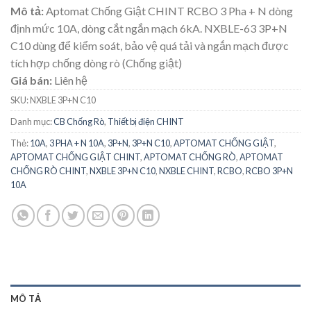
Mô tả:
Aptomat Chống Giật CHINT RCBO 3 Pha + N dòng
định mức 10A, dòng cắt ngắn mạch 6kA. NXBLE-63 3P+N
C10 dùng để kiểm soát, bảo vệ quá tải và ngắn mạch được
tích hợp chống dòng rò (Chống giật)
Giá bán:
Liên hệ
SKU:
NXBLE 3P+N C10
Danh mục:
CB Chống Rò
,
Thiết bị điện CHINT
Thẻ:
10A
,
3 PHA + N 10A
,
3P+N
,
3P+N C10
,
APTOMAT CHỐNG GIẬT
,
APTOMAT CHỐNG GIẬT CHINT
,
APTOMAT CHỐNG RÒ
,
APTOMAT
CHỐNG RÒ CHINT
,
NXBLE 3P+N C10
,
NXBLE CHINT
,
RCBO
,
RCBO 3P+N
10A
MÔ TẢ