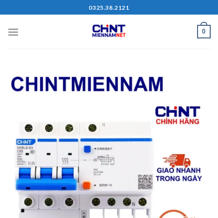
Skip
0325.38.2121
to
content
0