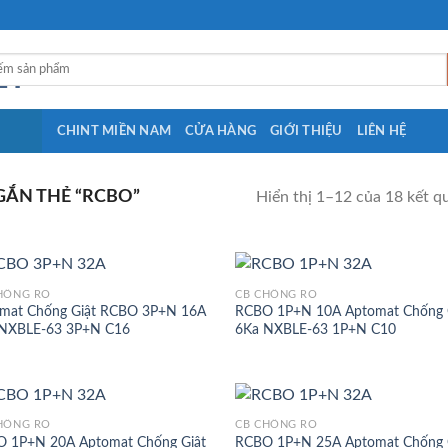
CHINT MIỀN NAM
CỬA HÀNG
GIỚI THIỆU
LIÊN HỆ
ẮN THẺ “RCBO”
Hiển thị 1–12 của 18 kết q
HỐNG RÒ
CB CHỐNG RÒ
mat Chống Giật RCBO 3P+N 16A
RCBO 1P+N 10A Aptomat Chống 
NXBLE-63 3P+N C16
6Ka NXBLE-63 1P+N C10
HỐNG RÒ
CB CHỐNG RÒ
 1P+N 20A Aptomat Chống Giật
RCBO 1P+N 25A Aptomat Chống 