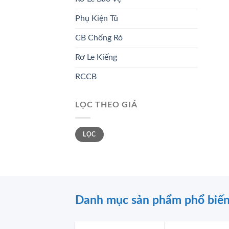
Phụ Kiện Tủ
CB Chống Rò
Rơ Le Kiếng
RCCB
LỌC THEO GIÁ
Giá
Giá
LỌC
tối
tối
thiểu
đa
Danh mục sản phẩm phổ biế