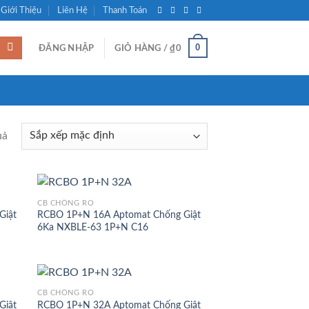
Giới Thiệu
Liên Hệ
Thanh Toán
0
ĐĂNG NHẬP
GIỎ HÀNG /
₫
0
uả
CB CHỐNG RÒ
Giật
RCBO 1P+N 16A Aptomat Chống Giật
6Ka NXBLE-63 1P+N C16
CB CHỐNG RÒ
Giật
RCBO 1P+N 32A Aptomat Chống Giật