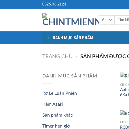
Skip
0325.38.2121
to
content
Tìm
kiếm:
DANH MỤC SẢN PHẨM
TRANG CHỦ
/
SẢN PHẨM ĐƯỢC G
DANH MỤC SẢN PHẨM
CB C
Apto
Rơ Le Luân Phiên
6Ka 
Kềm Asaki
Sản phẩm khác
CB C
Timer hẹn giờ
RCBO