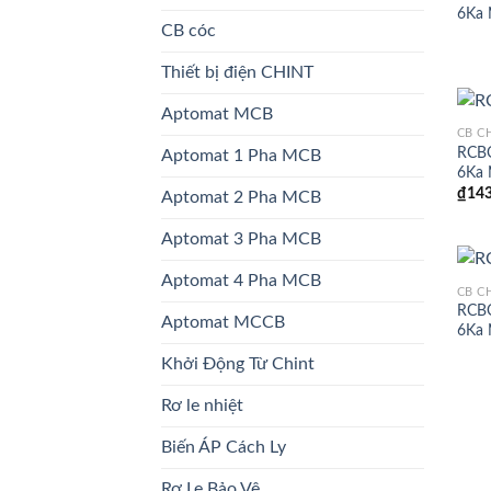
6Ka 
CB cóc
Thiết bị điện CHINT
Aptomat MCB
CB C
RCBO
Aptomat 1 Pha MCB
6Ka 
₫
143
Aptomat 2 Pha MCB
Aptomat 3 Pha MCB
Aptomat 4 Pha MCB
CB C
RCBO
Aptomat MCCB
6Ka 
Khởi Động Từ Chint
Rơ le nhiệt
Biến ÁP Cách Ly
Rơ Le Bảo Vệ